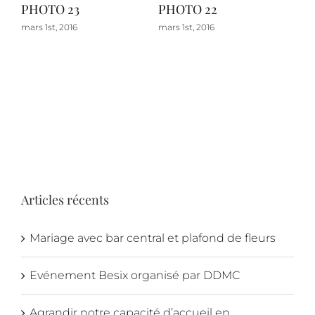
PHOTO 23
PHOTO 22
PH
mars 1st, 2016
mars 1st, 2016
févri
Com
Articles récents
Mariage avec bar central et plafond de fleurs
Evénement Besix organisé par DDMC
Agrandir notre capacité d’accueil en